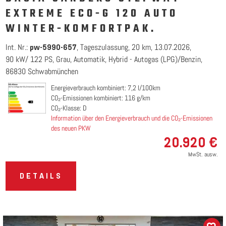
EXTREME ECO-G 120 AUTO
WINTER-KOMFORTPAK.
Int. Nr.:
Tageszulassung
20 km
13.07.2026
pw-5990-657
90 kW/ 122 PS
Grau
Automatik
Hybrid - Autogas (LPG)/Benzin
86830 Schwabmünchen
Energieverbrauch kombiniert: 7,2 l/100km
CO₂-Emissionen kombiniert: 116 g/km
CO₂-Klasse: D
Information über den Energieverbrauch und die CO₂-Emissionen
des neuen PKW
20.920 €
MwSt. ausw.
DETAILS