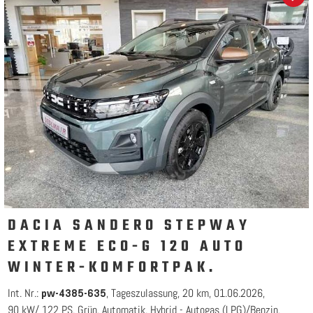
DACIA SANDERO STEPWAY
EXTREME ECO-G 120 AUTO
WINTER-KOMFORTPAK.
Int. Nr.:
Tageszulassung
20 km
01.06.2026
pw-4385-635
90 kW/ 122 PS
Grün
Automatik
Hybrid - Autogas (LPG)/Benzin