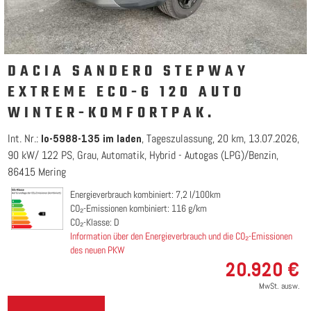
DACIA SANDERO STEPWAY
EXTREME ECO-G 120 AUTO
WINTER-KOMFORTPAK.
Int. Nr.:
Tageszulassung
20 km
13.07.2026
lo-5988-135 im laden
90 kW/ 122 PS
Grau
Automatik
Hybrid - Autogas (LPG)/Benzin
86415 Mering
Energieverbrauch kombiniert: 7,2 l/100km
CO₂-Emissionen kombiniert: 116 g/km
CO₂-Klasse: D
Information über den Energieverbrauch und die CO₂-Emissionen
des neuen PKW
20.920 €
MwSt. ausw.