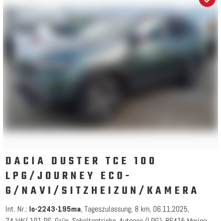
DACIA DUSTER TCE 100
LPG/JOURNEY ECO-
G/NAVI/SITZHEIZUN/KAMERA
Int. Nr.:
Tageszulassung
8 km
06.11.2025
lo-2243-195ma
74 kW/ 101 PS
Grün
Schaltgetriebe
Autogas (LPG)
86415 Mering