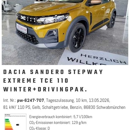
DACIA SANDERO STEPWAY
EXTREME TCE 110
WINTER+DRIVINGPAK.
Int. Nr.:
Tageszulassung
10 km
13.05.2026
pw-6247-707
81 kW/ 110 PS
Gelb
Schaltgetriebe
Benzin
86830 Schwabmünchen
Energieverbrauch kombiniert: 5,7 l/100km
CO₂-Emissionen kombiniert: 129 g/km
CO₂-Klasse: D