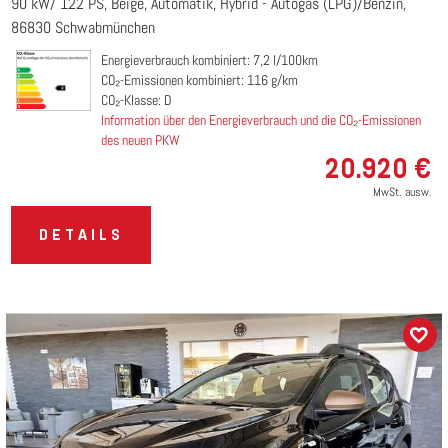
90 kW/ 122 PS
Beige
Automatik
Hybrid - Autogas (LPG)/Benzin
86830 Schwabmünchen
Energieverbrauch kombiniert: 7,2 l/100km
CO₂-Emissionen kombiniert: 116 g/km
CO₂-Klasse: D
Information über den Energieverbrauch und die CO₂-Emissionen
des neuen PKW
20.920 €
MwSt. ausw.
DETAILS