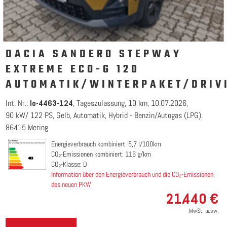
DACIA SANDERO STEPWAY
EXTREME ECO-G 120
AUTOMATIK/WINTERPAKET/DRIV
Int. Nr.:
Tageszulassung
10 km
10.07.2026
lo-4463-124
90 kW/ 122 PS
Gelb
Automatik
Hybrid - Benzin/Autogas (LPG)
86415 Mering
Energieverbrauch kombiniert: 5,7 l/100km
CO₂-Emissionen kombiniert: 116 g/km
CO₂-Klasse: D
Information über den Energieverbrauch und die CO₂-Emissionen
des neuen PKW
21.440 €
MwSt. ausw.