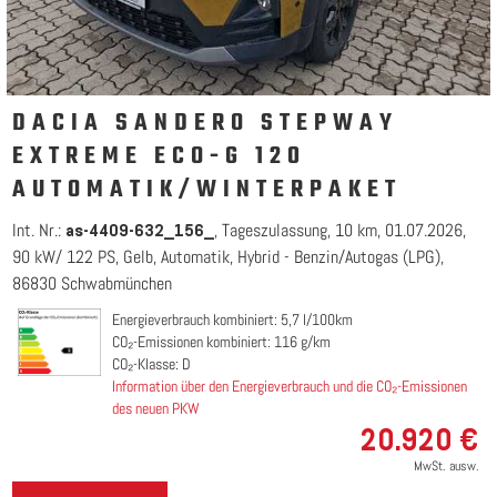
DACIA SANDERO STEPWAY
EXTREME ECO-G 120
AUTOMATIK/WINTERPAKET
Int. Nr.:
Tageszulassung
10 km
01.07.2026
as-4409-632_156_
90 kW/ 122 PS
Gelb
Automatik
Hybrid - Benzin/Autogas (LPG)
86830 Schwabmünchen
Energieverbrauch kombiniert: 5,7 l/100km
CO₂-Emissionen kombiniert: 116 g/km
CO₂-Klasse: D
Information über den Energieverbrauch und die CO₂-Emissionen
des neuen PKW
20.920 €
MwSt. ausw.