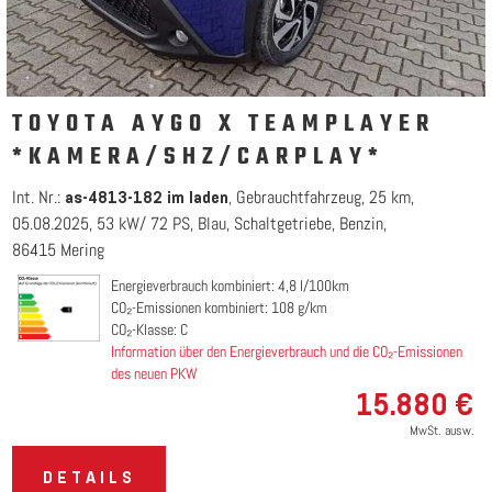
TOYOTA AYGO X TEAMPLAYER
*KAMERA/SHZ/CARPLAY*
Int. Nr.:
Gebrauchtfahrzeug
25 km
as-4813-182 im laden
05.08.2025
53 kW/ 72 PS
Blau
Schaltgetriebe
Benzin
86415 Mering
Energieverbrauch kombiniert: 4,8 l/100km
CO₂-Emissionen kombiniert: 108 g/km
CO₂-Klasse: C
Information über den Energieverbrauch und die CO₂-Emissionen
des neuen PKW
15.880 €
MwSt. ausw.
DETAILS