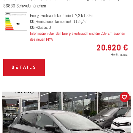
86830 Schwabmünchen
Energieverbrauch kombiniert: 7,2 l/100km
CO₂-Emissionen kombiniert: 116 g/km
CO₂-Klasse: D
Information über den Energieverbrauch und die CO₂-Emissionen
des neuen PKW
20.920 €
MwSt. ausw.
DETAILS