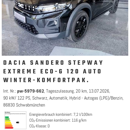
DACIA SANDERO STEPWAY
EXTREME ECO-G 120 AUTO
WINTER-KOMFORTPAK.
Int. Nr.:
Tageszulassung
20 km
13.07.2026
pw-5979-662
90 kW/ 122 PS
Schwarz
Automatik
Hybrid - Autogas (LPG)/Benzin
86830 Schwabmünchen
Energieverbrauch kombiniert: 7,2 l/100km
CO₂-Emissionen kombiniert: 116 g/km
CO₂-Klasse: D