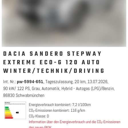
DACIA SANDERO STEPWAY
EXTREME ECO-G 120 AUTO
WINTER/TECHNIK/DRIVING
Int. Nr.:
Tageszulassung
20 km
13.07.2026
pw-5994-651
90 kW/ 122 PS
Grau
Automatik
Hybrid - Autogas (LPG)/Benzin
86830 Schwabmünchen
Energieverbrauch kombiniert: 7,2 l/100km
CO₂-Emissionen kombiniert: 116 g/km
CO₂-Klasse: D
Information über den Energieverbrauch und die CO₂-Emissionen
des neuen PKW