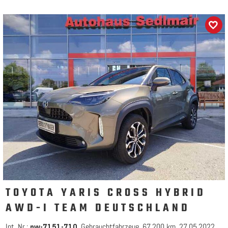
TOYOTA YARIS CROSS HYBRID
AWD-I TEAM DEUTSCHLAND
Int. Nr.:
Gebrauchtfahrzeug
67.200 km
27.05.2022
pw-7151-710