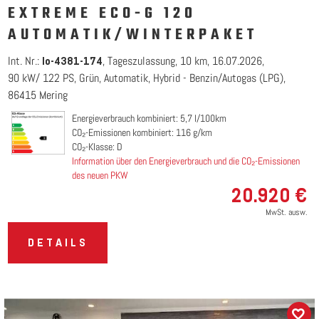
EXTREME ECO-G 120
AUTOMATIK/WINTERPAKET
Int. Nr.:
Tageszulassung
10 km
16.07.2026
lo-4381-174
90 kW/ 122 PS
Grün
Automatik
Hybrid - Benzin/Autogas (LPG)
86415 Mering
Energieverbrauch kombiniert: 5,7 l/100km
CO₂-Emissionen kombiniert: 116 g/km
CO₂-Klasse: D
Information über den Energieverbrauch und die CO₂-Emissionen
des neuen PKW
20.920 €
MwSt. ausw.
DETAILS