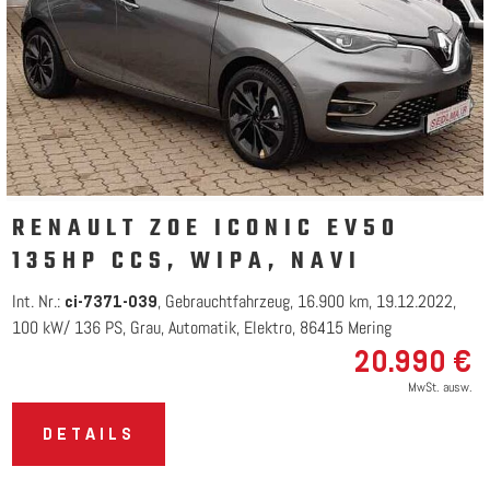
RENAULT ZOE ICONIC EV50
135HP CCS, WIPA, NAVI
Int. Nr.:
Gebrauchtfahrzeug
16.900 km
19.12.2022
ci-7371-039
100 kW/ 136 PS
Grau
Automatik
Elektro
86415 Mering
20.990 €
MwSt. ausw.
DETAILS