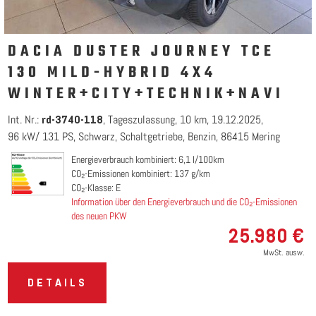
DACIA DUSTER JOURNEY TCE
130 MILD-HYBRID 4X4
WINTER+CITY+TECHNIK+NAVI
Int. Nr.:
Tageszulassung
10 km
19.12.2025
rd-3740-118
96 kW/ 131 PS
Schwarz
Schaltgetriebe
Benzin
86415 Mering
Energieverbrauch kombiniert: 6,1 l/100km
CO₂-Emissionen kombiniert: 137 g/km
CO₂-Klasse: E
Information über den Energieverbrauch und die CO₂-Emissionen
des neuen PKW
25.980 €
MwSt. ausw.
DETAILS