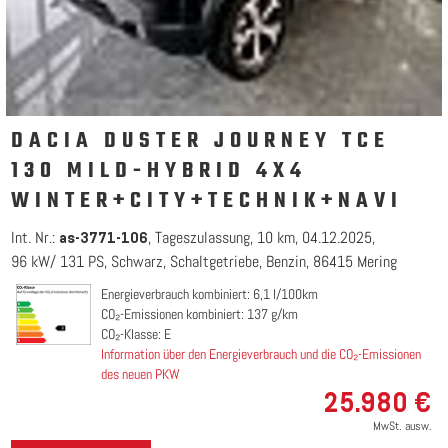
DACIA DUSTER JOURNEY TCE
130 MILD-HYBRID 4X4
WINTER+CITY+TECHNIK+NAVI
Int. Nr.:
Tageszulassung
10 km
04.12.2025
as-3771-106
96 kW/ 131 PS
Schwarz
Schaltgetriebe
Benzin
86415 Mering
Energieverbrauch kombiniert: 6,1 l/100km
CO₂-Emissionen kombiniert: 137 g/km
CO₂-Klasse: E
Information über den Energieverbrauch und die CO₂-Emissionen
des neuen PKW
25.980 €
MwSt. ausw.