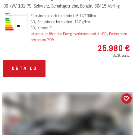
96 kW/ 131 PS
Schwarz
Schaltgetriebe
Benzin
86415 Mering
Energieverbrauch kombiniert: 6,1 l/100km
CO₂-Emissionen kombiniert: 137 g/km
CO₂-Klasse: E
Information über den Energieverbrauch und die CO₂-Emissionen
des neuen PKW
25.980 €
MwSt. ausw.
DETAILS