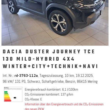
DACIA DUSTER JOURNEY TCE
130 MILD-HYBRID 4X4
WINTER+CITY+TECHNIK+NAVI
Int. Nr.:
Tageszulassung
10 km
19.12.2025
rd-3763-112a
96 kW/ 131 PS
Schwarz
Schaltgetriebe
Benzin
86415 Mering
Energieverbrauch kombiniert: 6,1 l/100km
CO₂-Emissionen kombiniert: 137 g/km
CO₂-Klasse: E
Information über den Energieverbrauch und die CO₂-Emissionen
des neuen PKW