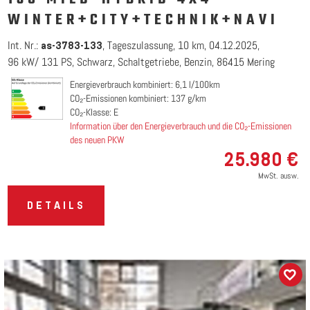
WINTER+CITY+TECHNIK+NAVI
Int. Nr.:
Tageszulassung
10 km
04.12.2025
as-3783-133
96 kW/ 131 PS
Schwarz
Schaltgetriebe
Benzin
86415 Mering
Energieverbrauch kombiniert: 6,1 l/100km
CO₂-Emissionen kombiniert: 137 g/km
CO₂-Klasse: E
Information über den Energieverbrauch und die CO₂-Emissionen
des neuen PKW
25.980 €
MwSt. ausw.
DETAILS