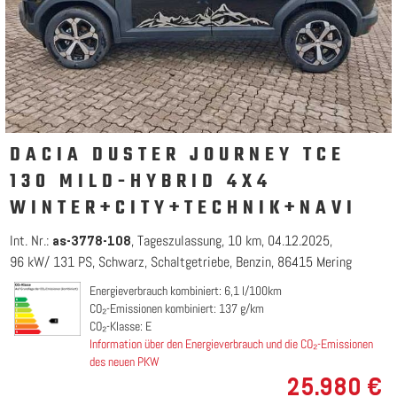
DACIA DUSTER JOURNEY TCE
130 MILD-HYBRID 4X4
WINTER+CITY+TECHNIK+NAVI
Int. Nr.:
Tageszulassung
10 km
04.12.2025
as-3778-108
96 kW/ 131 PS
Schwarz
Schaltgetriebe
Benzin
86415 Mering
Energieverbrauch kombiniert: 6,1 l/100km
CO₂-Emissionen kombiniert: 137 g/km
CO₂-Klasse: E
Information über den Energieverbrauch und die CO₂-Emissionen
des neuen PKW
25.980 €