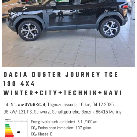
DACIA DUSTER JOURNEY TCE
130 4X4
WINTER+CITY+TECHNIK+NAVI
Int. Nr.:
Tageszulassung
10 km
04.12.2025
as-3758-314
96 kW/ 131 PS
Schwarz
Schaltgetriebe
Benzin
86415 Mering
Energieverbrauch kombiniert: 6,1 l/100km
CO₂-Emissionen kombiniert: 137 g/km
CO₂-Klasse: E