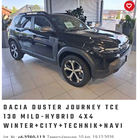
DACIA DUSTER JOURNEY TCE
130 MILD-HYBRID 4X4
WINTER+CITY+TECHNIK+NAVI
Int. Nr.:
Tageszulassung
10 km
19.12.2025
rd-3760-113