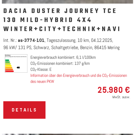
DACIA DUSTER JOURNEY TCE
130 MILD-HYBRID 4X4
WINTER+CITY+TECHNIK+NAVI
Int. Nr.:
Tageszulassung
10 km
04.12.2025
as-3774-101
96 kW/ 131 PS
Schwarz
Schaltgetriebe
Benzin
86415 Mering
Energieverbrauch kombiniert: 6,1 l/100km
CO₂-Emissionen kombiniert: 137 g/km
CO₂-Klasse: E
Information über den Energieverbrauch und die CO₂-Emissionen
des neuen PKW
25.980 €
MwSt. ausw.
DETAILS