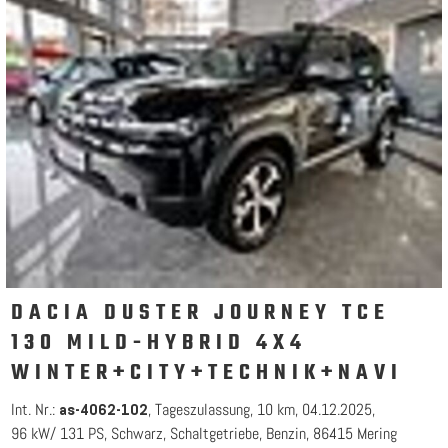
DACIA DUSTER JOURNEY TCE
130 MILD-HYBRID 4X4
WINTER+CITY+TECHNIK+NAVI
Int. Nr.:
Tageszulassung
10 km
04.12.2025
as-4062-102
96 kW/ 131 PS
Schwarz
Schaltgetriebe
Benzin
86415 Mering