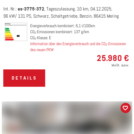
Int. Nr.:
Tageszulassung
10 km
04.12.2025
as-3775-372
96 kW/ 131 PS
Schwarz
Schaltgetriebe
Benzin
86415 Mering
Energieverbrauch kombiniert: 6,1 l/100km
CO₂-Emissionen kombiniert: 137 g/km
CO₂-Klasse: E
Information über den Energieverbrauch und die CO₂-Emissionen
des neuen PKW
25.980 €
MwSt. ausw.
DETAILS