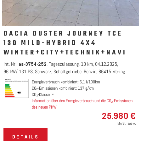
DACIA DUSTER JOURNEY TCE
130 MILD-HYBRID 4X4
WINTER+CITY+TECHNIK+NAVI
Int. Nr.:
Tageszulassung
10 km
04.12.2025
as-3754-252
96 kW/ 131 PS
Schwarz
Schaltgetriebe
Benzin
86415 Mering
Energieverbrauch kombiniert: 6,1 l/100km
CO₂-Emissionen kombiniert: 137 g/km
CO₂-Klasse: E
Information über den Energieverbrauch und die CO₂-Emissionen
des neuen PKW
25.980 €
MwSt. ausw.
DETAILS