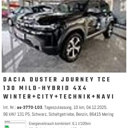
DACIA DUSTER JOURNEY TCE
130 MILD-HYBRID 4X4
WINTER+CITY+TECHNIK+NAVI
Int. Nr.:
Tageszulassung
10 km
04.12.2025
as-3770-103
96 kW/ 131 PS
Schwarz
Schaltgetriebe
Benzin
86415 Mering
Energieverbrauch kombiniert: 6,1 l/100km