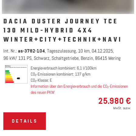
DACIA DUSTER JOURNEY TCE
130 MILD-HYBRID 4X4
WINTER+CITY+TECHNIK+NAVI
Int. Nr.:
Tageszulassung
10 km
04.12.2025
as-3782-104
96 kW/ 131 PS
Schwarz
Schaltgetriebe
Benzin
86415 Mering
Energieverbrauch kombiniert: 6,1 l/100km
CO₂-Emissionen kombiniert: 137 g/km
CO₂-Klasse: E
Information über den Energieverbrauch und die CO₂-Emissionen
des neuen PKW
25.980 €
MwSt. ausw.
DETAILS