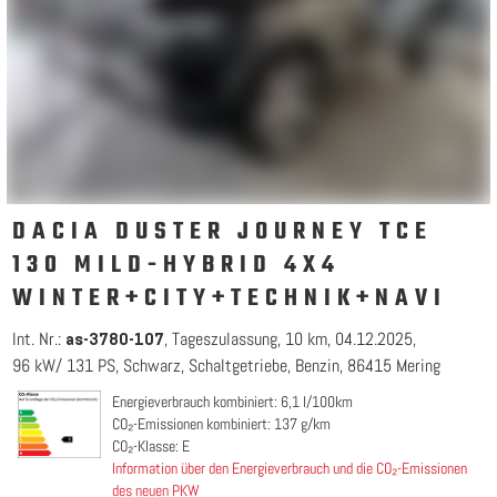
DACIA DUSTER JOURNEY TCE
130 MILD-HYBRID 4X4
WINTER+CITY+TECHNIK+NAVI
Int. Nr.:
Tageszulassung
10 km
04.12.2025
as-3780-107
96 kW/ 131 PS
Schwarz
Schaltgetriebe
Benzin
86415 Mering
Energieverbrauch kombiniert: 6,1 l/100km
CO₂-Emissionen kombiniert: 137 g/km
CO₂-Klasse: E
Information über den Energieverbrauch und die CO₂-Emissionen
des neuen PKW