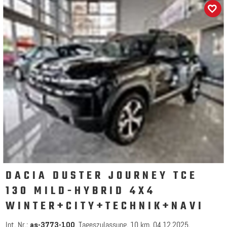
DACIA DUSTER JOURNEY TCE
130 MILD-HYBRID 4X4
WINTER+CITY+TECHNIK+NAVI
Int. Nr.:
Tageszulassung
10 km
04.12.2025
as-3773-100