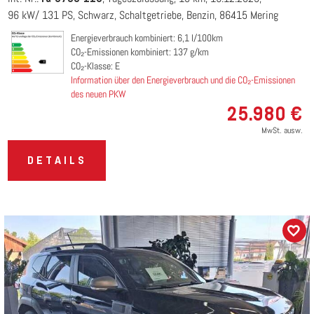
96 kW/ 131 PS
Schwarz
Schaltgetriebe
Benzin
86415 Mering
Energieverbrauch kombiniert: 6,1 l/100km
CO₂-Emissionen kombiniert: 137 g/km
CO₂-Klasse: E
Information über den Energieverbrauch und die CO₂-Emissionen
des neuen PKW
25.980 €
MwSt. ausw.
DETAILS