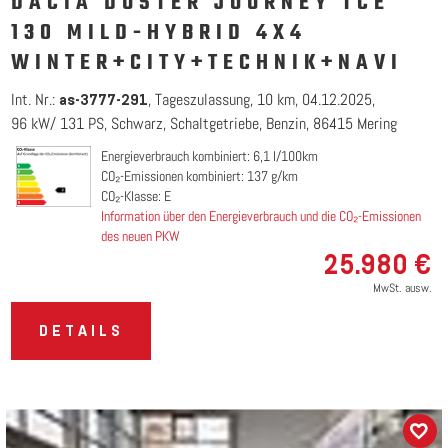
DACIA DUSTER JOURNEY TCE
130 MILD-HYBRID 4X4
WINTER+CITY+TECHNIK+NAVI
Int. Nr.:
Tageszulassung
10 km
04.12.2025
as-3777-291
96 kW/ 131 PS
Schwarz
Schaltgetriebe
Benzin
86415 Mering
Energieverbrauch kombiniert: 6,1 l/100km
CO₂-Emissionen kombiniert: 137 g/km
CO₂-Klasse: E
Information über den Energieverbrauch und die CO₂-Emissionen
des neuen PKW
25.980 €
MwSt. ausw.
DETAILS